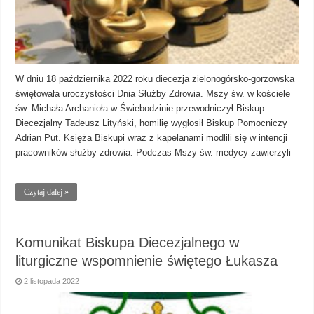
W dniu 18 października 2022 roku diecezja zielonogórsko-gorzowska
świętowała uroczystości Dnia Służby Zdrowia. Mszy św. w kościele
św. Michała Archanioła w Świebodzinie przewodniczył Biskup
Diecezjalny Tadeusz Lityński, homilię wygłosił Biskup Pomocniczy
Adrian Put. Księża Biskupi wraz z kapelanami modlili się w intencji
pracowników służby zdrowia. Podczas Mszy św. medycy zawierzyli
…
Czytaj dalej »
Komunikat Biskupa Diecezjalnego w
liturgiczne wspomnienie świętego Łukasza
2 listopada 2022