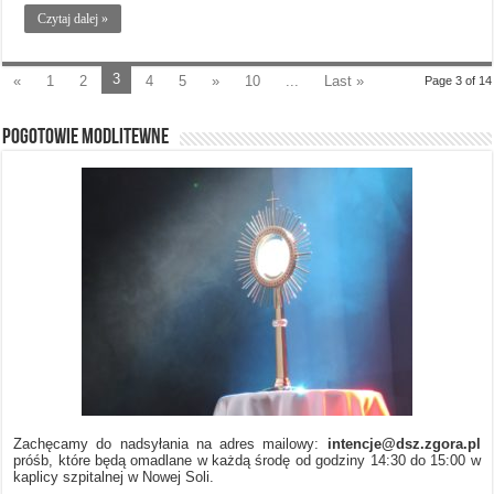
Czytaj dalej »
3
«
1
2
4
5
»
10
...
Last »
Page 3 of 14
POGOTOWIE MODLITEWNE
Zachęcamy do nadsyłania na adres mailowy:
intencje@dsz.zgora.pl
próśb, które będą omadlane w każdą środę od godziny 14:30 do 15:00 w
kaplicy szpitalnej w Nowej Soli.