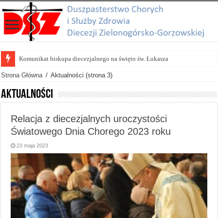
Komunikat biskupa diecezjalnego na święto św. Łukasza
Prace przygotowawcze do VII edycji nagrody Lubuski Samarytanin
Strona Główna
/
Aktualności
(strona 3)
Aktualności
Relacja z diecezjalnych uroczystości
Światowego Dnia Chorego 2023 roku
23 maja 2023