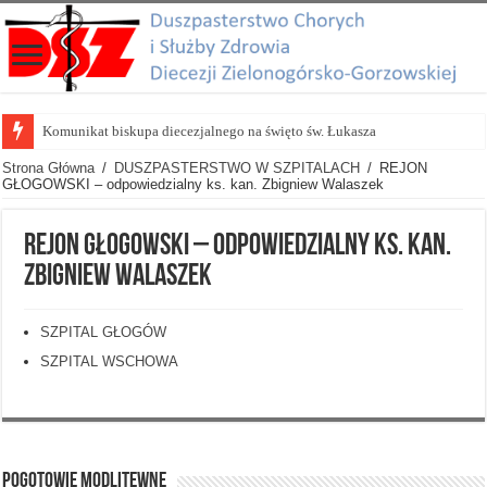
Komunikat biskupa diecezjalnego na święto św. Łukasza
Strona Główna
/
DUSZPASTERSTWO W SZPITALACH
/
REJON
GŁOGOWSKI – odpowiedzialny ks. kan. Zbigniew Walaszek
REJON GŁOGOWSKI – odpowiedzialny ks. kan.
Zbigniew Walaszek
SZPITAL GŁOGÓW
SZPITAL WSCHOWA
POGOTOWIE MODLITEWNE